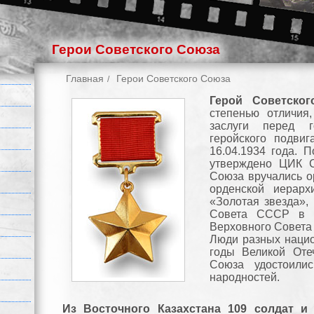
Герои Советского Союза
Главная
Герои Советского Союза
Герой Советско
степенью отличия
заслуги перед г
геройского подви
16.04.1934 года. 
утверждено ЦИК С
Союза вручались о
орденской иерар
«Золотая звезда»,
Совета СССР в а
Верховного Совета
Люди разных нацио
годы Великой Оте
Союза удостоили
народностей.
Из Восточного Казахстана 109 солдат 