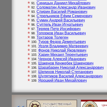
Синицын Даниил Михайлович
91
Соломатин Александр Иванович
92
Спирин Василий Романович
93
Стрельников Ефим Семенович
94
Сумин Андрей Васильевич
95
Суптель Иван Игнатьевич
96
Теряев Петр Иосифович
97
Топорков Иван Васильевич
98
Тохтаров Толеген
99
Туров Федор Дементьевич
100
Урзля Владимир Матвеевич
101
Фонов Николай Яковлевич
102
Харин Михаил Терентьевич
103
Чернов Алексей Иванович
104
Шакенов Кенжебек Шакенович
105
Шарабарин Николай Александрович
106
Шелихов Николай Степанович
107
Шулятиков Василий Александрович
108
Яроцкий Иван Михайлович
109