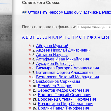
Советского Союза:
Отправить информацию об участнике Велик
Поиск ветерана по фамилии:
А
Б
В
Г
Е
Ж
З
И
К
Л
М
Н
О
П
Р
С
Т
У
Ф
Х
Ч
Ш
Я
Абеулов Мукатай
1
Авдеев Николай Дмитриевич
2
Айтыков Изгутты
3
Астафьев Иван Михайлович
4
Аухадиев Койгельды
5
Баздырев Григорий Афанасьевич
6
Батиньков Сергей Алексеевич
7
Безголосов Виталий Мефодьевич
8
Бекбосынов Серикказы
9
Белибаев Закария
10
Берестов Федор Сергеевич
11
Болтаев Георгий Семенович
12
Борозенец Степан Николаевич
13
Бочарников Петр Степанович
14
Брилин Павел Тимофеевич
15