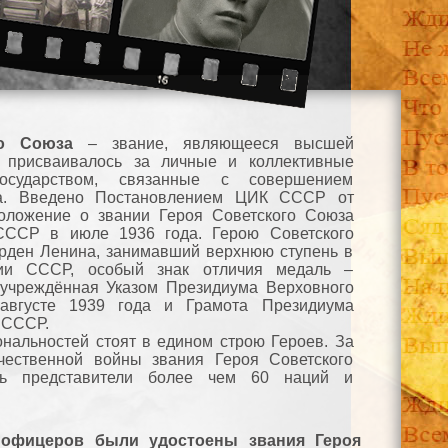
го Союза
– звание, являющееся высшей
, присваивалось за личные и коллективные
осударством, связанные с совершением
га. Введено Постановлением ЦИК СССР от
Положение о звании Героя Советского Союза
ССР в июле 1936 года. Герою Советского
рден Ленина, занимавший верхнюю ступень в
хии СССР, особый знак отличия медаль –
 учреждённая Указом Президиума Верховного
вгусте 1939 года и Грамота Президиума
 СССР.
нальностей стоят в едином строю Героев. За
чественной войны звания Героя Советского
сь представители более чем 60 наций и
и офицеров были удостоены звания Героя