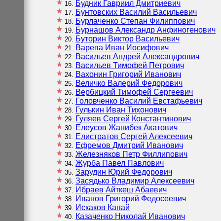
Будник Гавриил Дмитриевич
16
Бунтовских Василий Васильевич
17
Бурлаченко Степан Филиппович
18
Бурнашов Александр Анфиногенович
19
Буторин Виктор Васильевич
20
Варепа Иван Иосифович
21
Васильев Андрей Александрович
22
Васильев Тимофей Петрович
23
Вахонин Григорий Иванович
24
Величко Валерий Федорович
25
Вербицкий Тимофей Сергеевич
26
Головченко Василий Евстафьевич
27
Гулькин Иван Тихонович
28
Гуляев Сергей Константинович
29
Елеусов Жанибек Акатович
30
Елистратов Сергей Алексеевич
31
Ефремов Дмитрий Иванович
32
Железняков Петр Филлипович
33
Журба Павел Павлович
34
Зарудин Юрий Федорович
35
Засядько Владимир Алексеевич
36
Ибраев Айткеш Абаевич
37
Иванов Григорий Федосеевич
38
Искаков Капай
39
Казаченко Николай Иванович
40