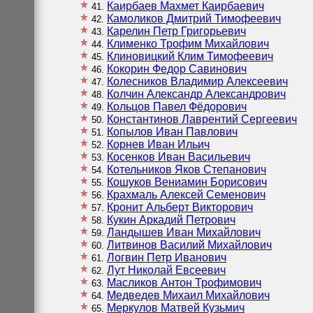
Каирбаев Махмет Каирбаевич
41
Камоликов Дмитрий Тимофеевич
42
Карелин Петр Григорьевич
43
Клименко Трофим Михайлович
44
Клиновицкий Клим Тимофеевич
45
Кокорин Федор Савинович
46
Колесников Владимир Алексеевич
47
Колчин Александр Александрович
48
Кольцов Павел Фёдорович
49
Константинов Лаврентий Сергеевич
50
Копылов Иван Павлович
51
Корнев Иван Ильич
52
Косенков Иван Васильевич
53
Котельников Яков Степанович
54
Кошуков Вениамин Борисович
55
Крахмаль Алексей Семенович
56
Кронит Альберт Викторович
57
Кукин Аркадий Петрович
58
Ландышев Иван Михайлович
59
Литвинов Василий Михайлович
60
Логвин Петр Иванович
61
Лут Николай Евсеевич
62
Масликов Антон Трофимович
63
Медведев Михаил Михайлович
64
Меркулов Матвей Кузьмич
65