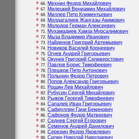
Мехнин Федор Михайлович
66
Милецкий Вениамин Михайлович
67
Миллер Петр Климентьевич
68
Молдагалиев Жангазы Акимович
69
Молодов Герман Алексеевич
70
Мухамадиев Хамза Мурсалимович
71
Мыза Владимир Иванович
72
Найденов Григорий Артемьевич
73
Новиков Василий Корнеевич
74
Огнев Андрей Григорьевич
75
Окунев Григорий Селиверстович
76
Павлов Борис Тимофеевич
77
Плешков Петр Антонович
78
Полынин Федор Петрович
79
Попов Александр Григорьевич
80
Рощин Лев Михайлович
81
Рубусин Сергей Михайлович
82
Рыжов Георгий Тимофеевич
83
Сапалев Иван Григорьевич
84
Сафиуллин Гани Бекинович
85
Сафонов Федор Матвеевич
86
Седнев Сергей Егорович
87
Семенов Андрей Данилович
88
Середин Федор Яковлевич
89
Силин Николай Николаевич
90