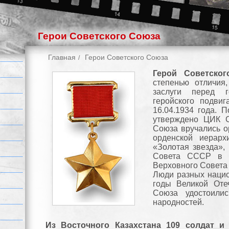
Герои Советского Союза
Главная
Герои Советского Союза
Герой Советско
степенью отличия
заслуги перед г
геройского подви
16.04.1934 года. 
утверждено ЦИК С
Союза вручались о
орденской иерар
«Золотая звезда»,
Совета СССР в а
Верховного Совета
Люди разных нацио
годы Великой Оте
Союза удостоили
народностей.
Из Восточного Казахстана 109 солдат 