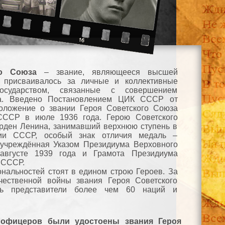
го Союза
– звание, являющееся высшей
, присваивалось за личные и коллективные
осударством, связанные с совершением
га. Введено Постановлением ЦИК СССР от
Положение о звании Героя Советского Союза
ССР в июле 1936 года. Герою Советского
рден Ленина, занимавший верхнюю ступень в
хии СССР, особый знак отличия медаль –
 учреждённая Указом Президиума Верховного
вгусте 1939 года и Грамота Президиума
 СССР.
нальностей стоят в едином строю Героев. За
чественной войны звания Героя Советского
сь представители более чем 60 наций и
и офицеров были удостоены звания Героя