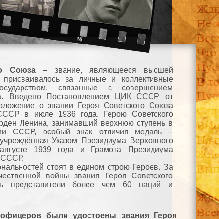
го Союза
– звание, являющееся высшей
, присваивалось за личные и коллективные
осударством, связанные с совершением
га. Введено Постановлением ЦИК СССР от
Положение о звании Героя Советского Союза
ССР в июле 1936 года. Герою Советского
рден Ленина, занимавший верхнюю ступень в
хии СССР, особый знак отличия медаль –
 учреждённая Указом Президиума Верховного
вгусте 1939 года и Грамота Президиума
 СССР.
нальностей стоят в едином строю Героев. За
чественной войны звания Героя Советского
сь представители более чем 60 наций и
и офицеров были удостоены звания Героя