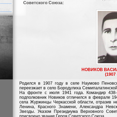
Советского Союза:
НОВИКОВ ВАСИ
(1907 
Родился в 1907 году в селе Наумово Пеновск
переезжает в село Бородулиха Семипалатинской 
На фронте с июля 1941 года. Командир 438-г
подполковник Новиков отличился в феврале 19
села Журжинцы Черкасской области, отразив н
Ленина, Красного Знамени, Александра Невск
Звезды. Указом Президиума Верховного Сове
присвоено звание Героя Советского Союза.