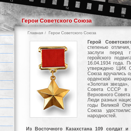
Герои Советского Союза
Главная
Герои Советского Союза
Герой Советско
степенью отличия
заслуги перед г
геройского подви
16.04.1934 года. 
утверждено ЦИК С
Союза вручались о
орденской иерар
«Золотая звезда»,
Совета СССР в а
Верховного Совета
Люди разных нацио
годы Великой Оте
Союза удостоили
народностей.
Из Восточного Казахстана 109 солдат 