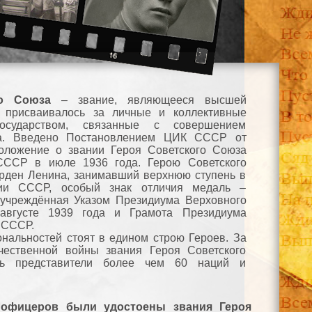
го Союза
– звание, являющееся высшей
, присваивалось за личные и коллективные
осударством, связанные с совершением
га. Введено Постановлением ЦИК СССР от
Положение о звании Героя Советского Союза
ССР в июле 1936 года. Герою Советского
рден Ленина, занимавший верхнюю ступень в
хии СССР, особый знак отличия медаль –
 учреждённая Указом Президиума Верховного
вгусте 1939 года и Грамота Президиума
 СССР.
нальностей стоят в едином строю Героев. За
чественной войны звания Героя Советского
сь представители более чем 60 наций и
и офицеров были удостоены звания Героя