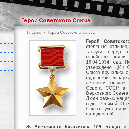
Герои Советского Союза
Главная
Герои Советского Союза
Герой Советско
степенью отличия
заслуги перед г
геройского подви
16.04.1934 года. 
утверждено ЦИК С
Союза вручались о
орденской иерар
«Золотая звезда»,
Совета СССР в а
Верховного Совета
Люди разных нацио
годы Великой Оте
Союза удостоили
народностей.
Из Восточного Казахстана 109 солдат 