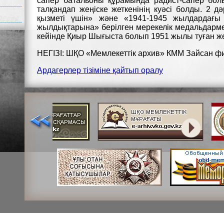
сапер батальоны құрамында радист-сапер болы
талқандап жеңіске жеткенінің куәсі болды. 2 
қызметі үшін» және «1941-1945 жылдардағы 
жылдықтарына» берілген мерекелік медальдарме
кейінде Қиыр Шығыста болып 1951 жылы туған же
НЕГІЗІ: ШҚО «Мемлекеттік архив» КММ Зайсан фил
Ардагерлер тізіміне қайтып оралу