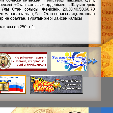
п соғысқа қатысқан. Немістерді тықсыра қуып,
дәрежелі «Отан соғысы» орденімен, «Жауынгерлік
Ұлы Отан соғысы Жеңісінің 20,30,40,50,60,70
н марапатталған, Ұлы Отан соғысы аяқталғаннан
ріне оралған. Тұратын жері Зайсан қаласы
иалы ор 250, т. 1.