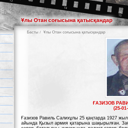
Ұлы Отан соғысына қатысқандар
Басты
Ұлы Отан соғысына қатысқандар
ҒАЗИЗОВ РАВ
(25-01-
Ғазизов Равиль Салихұлы 25 қаңтарда 1927 жыл
айында Қызыл армия қатарына шақырылған. За