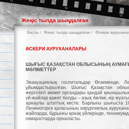
Жеңіс тылда шыңдалған
Басты
Жеңіс тылда шыңдалған
Әскери аурухана
ӘСКЕРИ АУРУХАНАЛАРЫ
ШЫҒЫС ҚАЗАҚСТАН ОБЛЫСЫНЫҢ АУМАҒ
МӘЛІМЕТТЕР
Эвакуациялық госпитальдар Өскеменде, Л
ұйымдастырылған. Шығыс Қазақстан облы
жергілікті өкімет органдары қандай қиыншылық
үй-жайлар қажет болды – азық бөлімі, кір жуа
арнаулы штаттық кесте. Барлығы шығыста 10 
Лениногорск қаласының хирургиялық аурухана 
жайларда, бұрынғы қонақ үйлерінде, техникум
ғимараттарда орналасты.