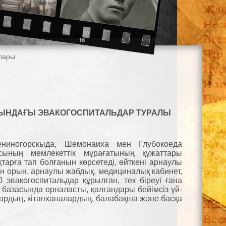
лары
ЫНДАҒЫ ЭВАКОГОСПИТАЛЬДАР ТУРАЛЫ
ениногорскыда, Шемонаиха мен Глубокоеда
сының мемлекеттік мұрағатының құжаттары
тарға тап болғанын көрсетеді, өйткені арнаулы
тын орын, арнаулы жабдық, медициналық кабинет,
эвакогоспитальдар құрылған, тек біреуі ғана
базасында орналасты, қалғандары бейімсіз үй-
дардың, кітапханалардың, балабақша және басқа