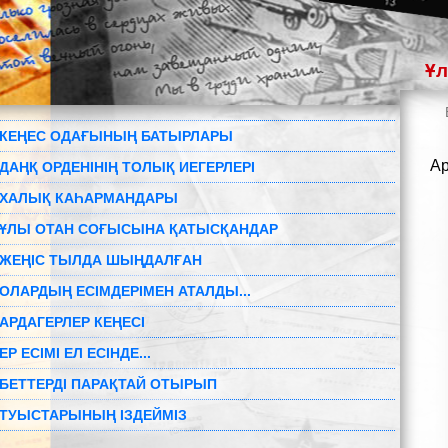
Ұл
КЕҢЕС ОДАҒЫНЫҢ БАТЫРЛАРЫ
Ар
ДАҢҚ ОРДЕНІНІҢ ТОЛЫҚ ИЕГЕРЛЕРІ
ХАЛЫҚ КАҺАРМАНДАРЫ
ҰЛЫ ОТАН СОҒЫСЫНА ҚАТЫСҚАНДАР
ЖЕҢІС ТЫЛДА ШЫҢДАЛҒАН
ОЛАРДЫҢ ЕСІМДЕРІМЕН АТАЛДЫ...
АРДАГЕРЛЕР КЕҢЕСІ
ЕР ЕСІМІ ЕЛ ЕСІНДЕ...
БЕТТЕРДІ ПАРАҚТАЙ ОТЫРЫП
ТУЫСТАРЫНЫҢ ІЗДЕЙМІЗ