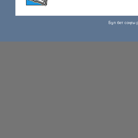
Бұл бет соңғы р