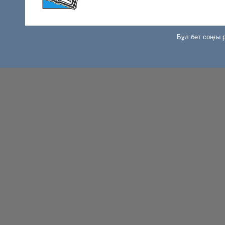
Бұл бет соңғы р