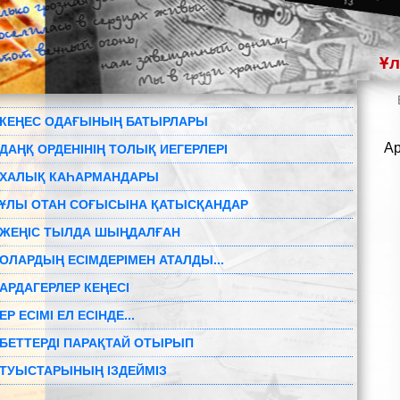
Ұл
КЕҢЕС ОДАҒЫНЫҢ БАТЫРЛАРЫ
Ар
ДАҢҚ ОРДЕНІНІҢ ТОЛЫҚ ИЕГЕРЛЕРІ
ХАЛЫҚ КАҺАРМАНДАРЫ
ҰЛЫ ОТАН СОҒЫСЫНА ҚАТЫСҚАНДАР
ЖЕҢІС ТЫЛДА ШЫҢДАЛҒАН
ОЛАРДЫҢ ЕСІМДЕРІМЕН АТАЛДЫ...
АРДАГЕРЛЕР КЕҢЕСІ
ЕР ЕСІМІ ЕЛ ЕСІНДЕ...
БЕТТЕРДІ ПАРАҚТАЙ ОТЫРЫП
ТУЫСТАРЫНЫҢ ІЗДЕЙМІЗ