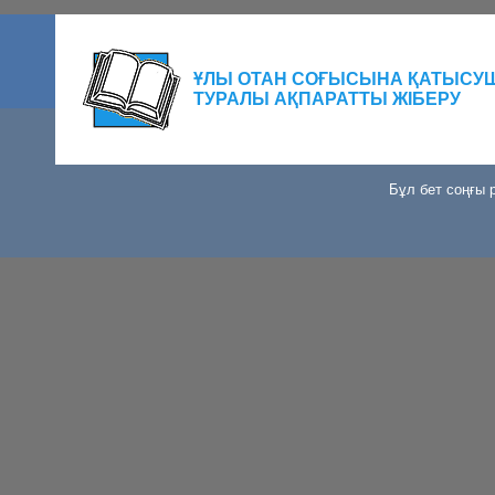
ҰЛЫ ОТАН СОҒЫСЫНА ҚАТЫСУ
ТУРАЛЫ АҚПАРАТТЫ ЖІБЕРУ
Бұл бет соңғы р