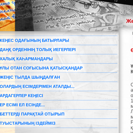
Же
КЕҢЕС ОДАҒЫНЫҢ БАТЫРЛАРЫ
ДАҢҚ ОРДЕНІНІҢ ТОЛЫҚ ИЕГЕРЛЕРІ
ХАЛЫҚ КАҺАРМАНДАРЫ
ҰЛЫ ОТАН СОҒЫСЫНА ҚАТЫСҚАНДАР
ЖЕҢІС ТЫЛДА ШЫҢДАЛҒАН
О
ОЛАРДЫҢ ЕСІМДЕРІМЕН АТАЛДЫ...
АРДАГЕРЛЕР КЕҢЕСІ
ЕР ЕСІМІ ЕЛ ЕСІНДЕ...
БЕТТЕРДІ ПАРАҚТАЙ ОТЫРЫП
ТУЫСТАРЫНЫҢ ІЗДЕЙМІЗ
ү