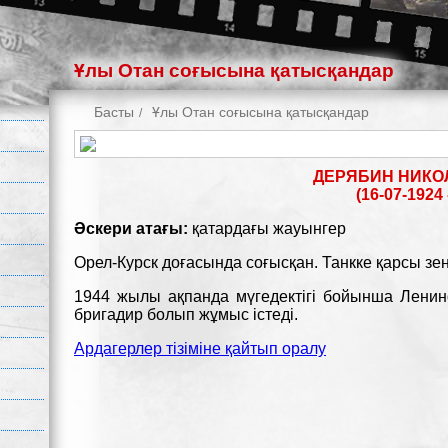
Ұлы Отан соғысына қатысқандар
Басты
Ұлы Отан соғысына қатысқандар
ДЕРЯБИН НИКО
(16-07-1924 
Әскери атағы:
қатардағы жауынгер
Орел-Курск доғасында соғысқан. Танкке қарсы зең
1944 жылы ақпанда мүгедектігі бойынша Лени
бригадир болып жұмыс істеді.
Ардагерлер тізіміне қайтып оралу