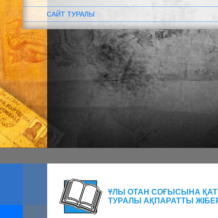
САЙТ ТУРАЛЫ
ҰЛЫ ОТАН СОҒЫСЫНА Қ
ТУРАЛЫ АҚПАРАТТЫ ЖІБЕ