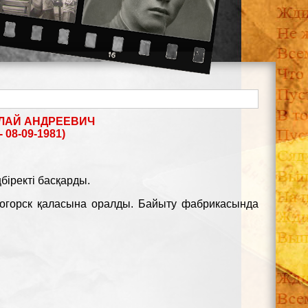
ЛАЙ АНДРЕЕВИЧ
- 08-09-1981)
біректі басқарды.
ногорск қаласына оралды. Байыту фабрикасында