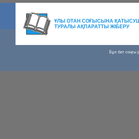
ҰЛЫ ОТАН СОҒЫСЫНА ҚАТЫСУ
ТУРАЛЫ АҚПАРАТТЫ ЖІБЕРУ
Бұл бет соңғы р