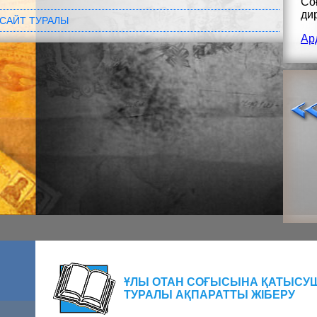
Со
ди
САЙТ ТУРАЛЫ
Ар
ҰЛЫ ОТАН СОҒЫСЫНА ҚАТЫСУ
ТУРАЛЫ АҚПАРАТТЫ ЖІБЕРУ