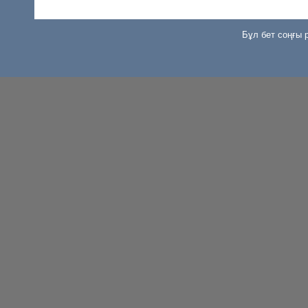
Бұл бет соңғы р