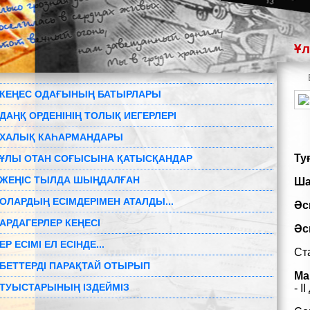
Ұл
КЕҢЕС ОДАҒЫНЫҢ БАТЫРЛАРЫ
ДАҢҚ ОРДЕНІНІҢ ТОЛЫҚ ИЕГЕРЛЕРІ
ХАЛЫҚ КАҺАРМАНДАРЫ
Ту
ҰЛЫ ОТАН СОҒЫСЫНА ҚАТЫСҚАНДАР
ЖЕҢІС ТЫЛДА ШЫҢДАЛҒАН
Ша
ОЛАРДЫҢ ЕСІМДЕРІМЕН АТАЛДЫ...
Әс
АРДАГЕРЛЕР КЕҢЕСІ
Әс
ЕР ЕСІМІ ЕЛ ЕСІНДЕ...
Ст
БЕТТЕРДІ ПАРАҚТАЙ ОТЫРЫП
Ма
ТУЫСТАРЫНЫҢ ІЗДЕЙМІЗ
- 