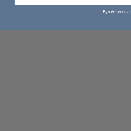
Бұл бет соңғы р