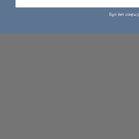
Бұл бет соңғы р