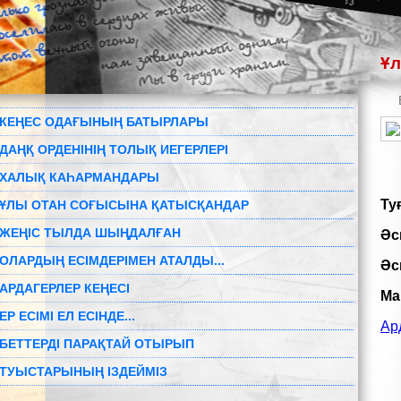
Ұл
КЕҢЕС ОДАҒЫНЫҢ БАТЫРЛАРЫ
ДАҢҚ ОРДЕНІНІҢ ТОЛЫҚ ИЕГЕРЛЕРІ
ХАЛЫҚ КАҺАРМАНДАРЫ
Ту
ҰЛЫ ОТАН СОҒЫСЫНА ҚАТЫСҚАНДАР
ЖЕҢІС ТЫЛДА ШЫҢДАЛҒАН
Әс
ОЛАРДЫҢ ЕСІМДЕРІМЕН АТАЛДЫ...
Әс
АРДАГЕРЛЕР КЕҢЕСІ
Ма
ЕР ЕСІМІ ЕЛ ЕСІНДЕ...
Ар
БЕТТЕРДІ ПАРАҚТАЙ ОТЫРЫП
ТУЫСТАРЫНЫҢ ІЗДЕЙМІЗ