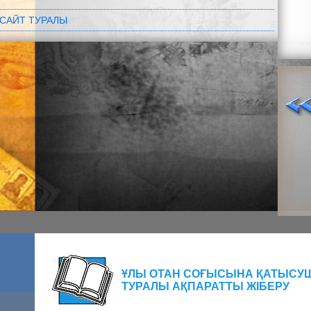
САЙТ ТУРАЛЫ
ҰЛЫ ОТАН СОҒЫСЫНА ҚАТЫСУ
ТУРАЛЫ АҚПАРАТТЫ ЖІБЕРУ