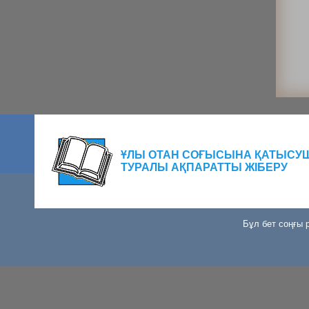
ҰЛЫ ОТАН СОҒЫСЫНА ҚАТЫСУ
ТУРАЛЫ АҚПАРАТТЫ ЖІБЕРУ
Бұл бет соңғы р