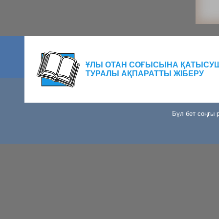
ҰЛЫ ОТАН СОҒЫСЫНА ҚАТЫСУ
ТУРАЛЫ АҚПАРАТТЫ ЖІБЕРУ
Бұл бет соңғы р