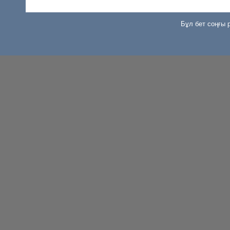
Бұл бет соңғы р