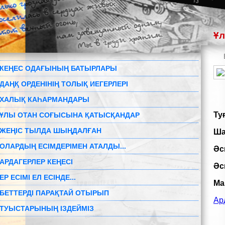
Ұл
КЕҢЕС ОДАҒЫНЫҢ БАТЫРЛАРЫ
ДАҢҚ ОРДЕНІНІҢ ТОЛЫҚ ИЕГЕРЛЕРІ
ХАЛЫҚ КАҺАРМАНДАРЫ
Ту
ҰЛЫ ОТАН СОҒЫСЫНА ҚАТЫСҚАНДАР
ЖЕҢІС ТЫЛДА ШЫҢДАЛҒАН
Ша
ОЛАРДЫҢ ЕСІМДЕРІМЕН АТАЛДЫ...
Әс
АРДАГЕРЛЕР КЕҢЕСІ
Әс
ЕР ЕСІМІ ЕЛ ЕСІНДЕ...
Ма
БЕТТЕРДІ ПАРАҚТАЙ ОТЫРЫП
Ар
ТУЫСТАРЫНЫҢ ІЗДЕЙМІЗ