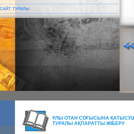
САЙТ ТУРАЛЫ
ҰЛЫ ОТАН СОҒЫСЫНА ҚАТЫСУ
ТУРАЛЫ АҚПАРАТТЫ ЖІБЕРУ