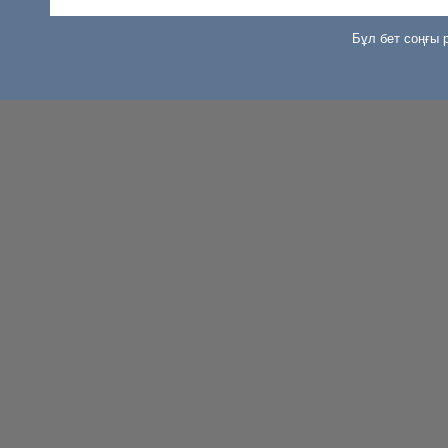
Бұл бет соңғы р