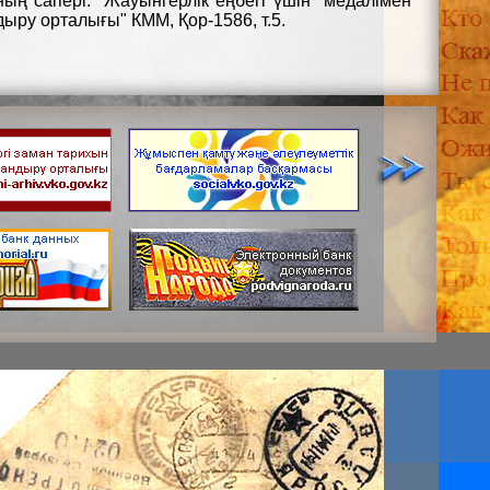
ның сапері. "Жауынгерлік еңбегі үшін" медалімен
ыру орталығы" КММ, Қор-1586, т.5.