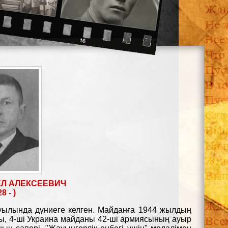
ЕЛ АЛЕКСЕЕВИЧ
8 - )
уылында дүниеге келген. Майданға 1944 жылдың
ы, 4-ші Украина майданы 42-ші армиясының ауыр