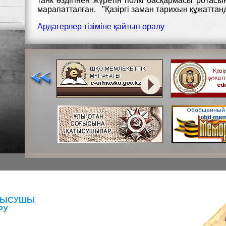
танк өздігінен жүретін полкі басқармасы ротасы
марапатталған. "Қазіргі заман тарихын құжаттанд
Ардагерлер тізіміне қайтып оралу
АТЫСУШЫ
РУ