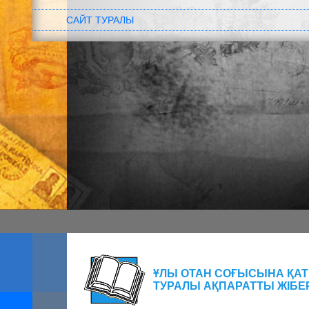
САЙТ ТУРАЛЫ
ҰЛЫ ОТАН СОҒЫСЫНА Қ
ТУРАЛЫ АҚПАРАТТЫ ЖІБЕ