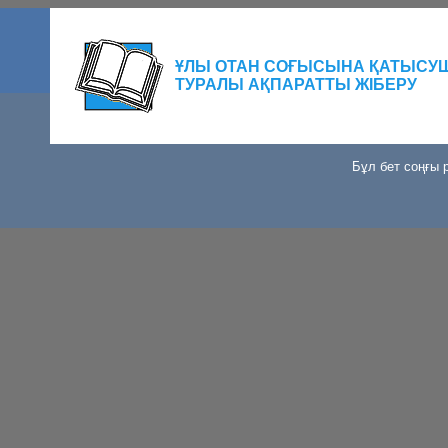
ҰЛЫ ОТАН СОҒЫСЫНА ҚАТЫСУ
ТУРАЛЫ АҚПАРАТТЫ ЖІБЕРУ
Бұл бет соңғы р