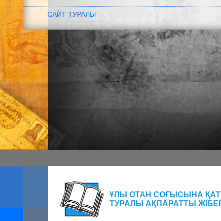
САЙТ ТУРАЛЫ
ҰЛЫ ОТАН СОҒЫСЫНА Қ
ТУРАЛЫ АҚПАРАТТЫ ЖІБЕ