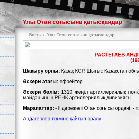
Ұлы Отан соғысына қатысқандар
Басты
Ұлы Отан соғысына қатысқандар
РАСТЕГАЕВ АНД
(192
Шақыру орны:
Қазақ КСР, Шығыс Қазақстан обл
Әскери атағы:
ефрейтор
Әскери бөлім:
1310 жеңіл артиллериялық полк
майданының РЕНК артиллериялық дивизиясы
Марапаттар:
- II дәрежелі Отан соғысы ордені, -
Ардагерлер тізіміне қайтып оралу