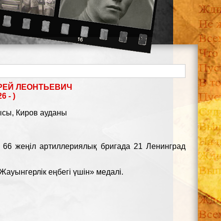
РЕЙ ЛЕОНТЬЕВИЧ
6 - )
ысы, Киров ауданы
 66 жеңіл артиллериялық бригада 21 Ленинград
 «Жауынгерлік еңбегі үшін» медалі.