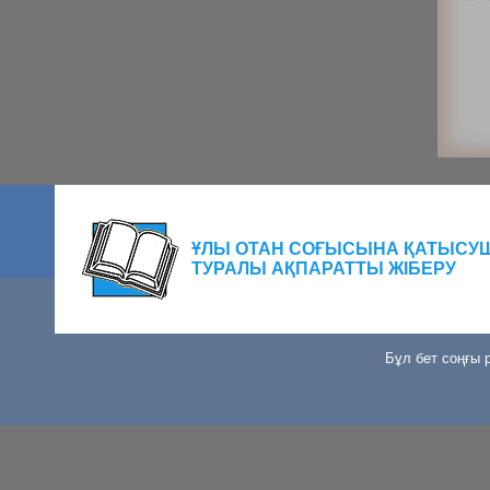
ҰЛЫ ОТАН СОҒЫСЫНА ҚАТЫСУ
ТУРАЛЫ АҚПАРАТТЫ ЖІБЕРУ
Бұл бет соңғы р