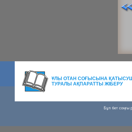
ҰЛЫ ОТАН СОҒЫСЫНА ҚАТЫСУ
ТУРАЛЫ АҚПАРАТТЫ ЖІБЕРУ
Бұл бет соңғы р