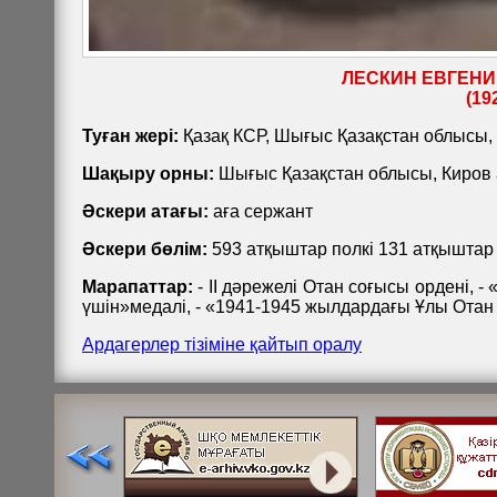
ЛЕСКИН ЕВГЕН
(192
Туған жері:
Қазақ КСР, Шығыс Қазақстан облысы,
Шақыру орны:
Шығыс Қазақстан облысы, Киров
Әскери атағы:
аға сержант
Әскери бөлім:
593 атқыштар полкі 131 атқыштар
Марапаттар:
- II дәрежелі Отан соғысы ордені, - 
үшін»медалі, - «1941-1945 жылдардағы Ұлы Отан
Ардагерлер тізіміне қайтып оралу