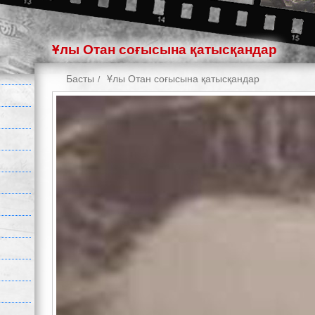
Ұлы Отан соғысына қатысқандар
Басты
Ұлы Отан соғысына қатысқандар