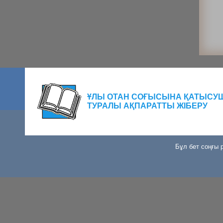
ҰЛЫ ОТАН СОҒЫСЫНА ҚАТЫСУ
ТУРАЛЫ АҚПАРАТТЫ ЖІБЕРУ
Бұл бет соңғы р