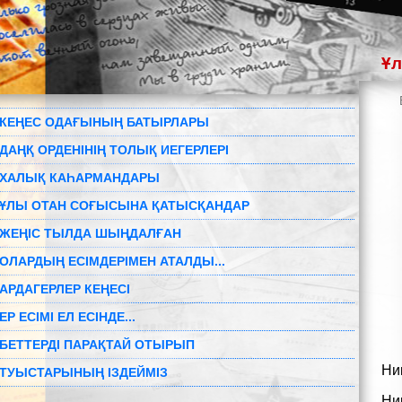
Ұл
КЕҢЕС ОДАҒЫНЫҢ БАТЫРЛАРЫ
ДАҢҚ ОРДЕНІНІҢ ТОЛЫҚ ИЕГЕРЛЕРІ
ХАЛЫҚ КАҺАРМАНДАРЫ
ҰЛЫ ОТАН СОҒЫСЫНА ҚАТЫСҚАНДАР
ЖЕҢІС ТЫЛДА ШЫҢДАЛҒАН
ОЛАРДЫҢ ЕСІМДЕРІМЕН АТАЛДЫ...
АРДАГЕРЛЕР КЕҢЕСІ
ЕР ЕСІМІ ЕЛ ЕСІНДЕ...
БЕТТЕРДІ ПАРАҚТАЙ ОТЫРЫП
Ни
ТУЫСТАРЫНЫҢ ІЗДЕЙМІЗ
Ни