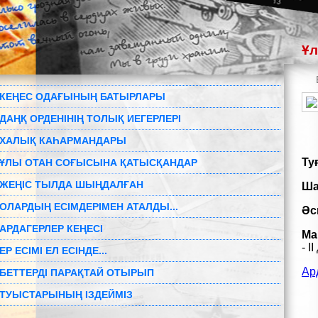
Ұл
КЕҢЕС ОДАҒЫНЫҢ БАТЫРЛАРЫ
ДАҢҚ ОРДЕНІНІҢ ТОЛЫҚ ИЕГЕРЛЕРІ
ХАЛЫҚ КАҺАРМАНДАРЫ
Ту
ҰЛЫ ОТАН СОҒЫСЫНА ҚАТЫСҚАНДАР
ЖЕҢІС ТЫЛДА ШЫҢДАЛҒАН
Ша
ОЛАРДЫҢ ЕСІМДЕРІМЕН АТАЛДЫ...
Әс
АРДАГЕРЛЕР КЕҢЕСІ
Ма
- I
ЕР ЕСІМІ ЕЛ ЕСІНДЕ...
Ар
БЕТТЕРДІ ПАРАҚТАЙ ОТЫРЫП
ТУЫСТАРЫНЫҢ ІЗДЕЙМІЗ