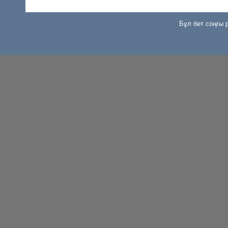
Бұл бет соңғы р