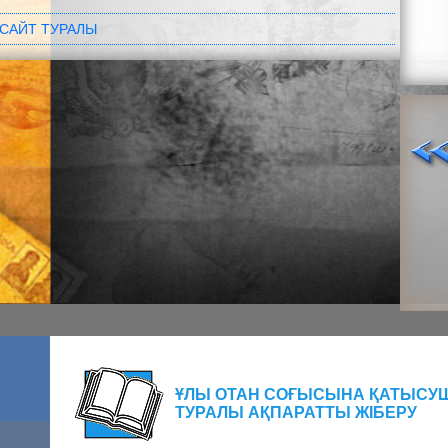
САЙТ ТУРАЛЫ
ҰЛЫ ОТАН СОҒЫСЫНА ҚАТЫСУ
ТУРАЛЫ АҚПАРАТТЫ ЖІБЕРУ