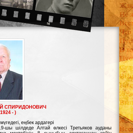
АЙ СПИРИДОНОВИЧ
1924 - )
мүгедегі, еңбек ардагері
9-шы шілдеде Алтай өлкесі Третьяков ауданы