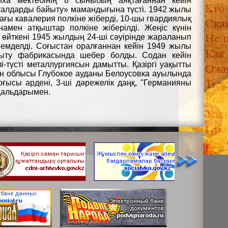
ха мектебінің 8 сыныбың аяқтағаннан кейін
металдарды байыту» мамандығына түсті. 1942 жылы
ағы кавалерия полкіне жіберді, 10-шы гвардиялық
намен атқыштар полкіне жіберілді. Жеңіс күнін
 өйткені 1945 жылдың 24-ші сәуірінде жараланып
 емделді. Соғыстан оралғаннан кейін 1949 жылы
айыту фабрикасында шебер болды. Содан кейін
түсті металлургиясын дамытты. Қазіргі уақытты
н облысы Глубокое ауданы Белоусовка ауылында
оғысы ардені, 3-ші дәрежелік даңқ, "Германияны
едальдарымен.