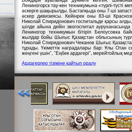
Бондари ауылында дүниеге келген. Шемонаи
Лениногорск тау-кен техникумына «түрлі-түсті 
әскерге шақырылды. Бастапқыда оны 7-ші запаст
әскер дивизиясы. Кейінрек оны 83-ші Красноз
Николай Спиридонович госпитальде қарсы алды,
шілде айына дейін эвогоспитал ауруханасында
Лениногор техникумын бітіріп Белоусовка б
жылдар бойы Шығыс Қазақстан облысының түрлі-
Николай Спиридонович Чеканов Шығыс Қазақста
тұрады. Үкіметтік наградалары бар: Ұлы Отан с
жеңгені үшін", "Еңбек ардагері", мерейтойлық м
Ардагерлер тізіміне қайтып оралу