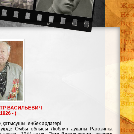
ТР ВАСИЛЬЕВИЧ
1926 - )
 қатысушы, еңбек ардагері
әуірде Омбы облысы Люблин ауданы Рагозинка