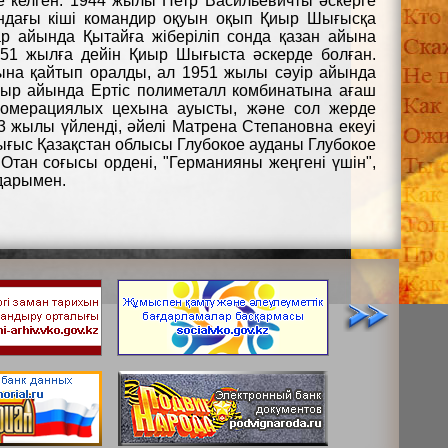
 келген. 1944 жылы Петр Васильевичты әскерге
ындағы кіші командир оқуын оқып Қиыр Шығысқа
ар айында Қытайға жіберіліп сонда қазан айына
1951 жылға дейін Қиыр Шығыста әскерде болған.
лына қайтып оралды, ал 1951 жылы сәуір айында
амыр айында Ертіс полиметалл комбинатына ағаш
ломерациялых цехына ауысты, және сол жерде
53 жылы үйленді, әйелі Матрена Степановна екеуі
та Шығыс Қазақстан облысы Глубокое ауданы Глубокое
 Отан соғысы ордені, "Германияны жеңгені үшін",
дарымен.