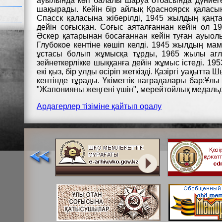
ауылында көп балалы шаруа отбасында дүниеге
шақырады. Кейін бір айлық Красноярск қалас
Спасск қаласына жіберілді, 1945 жылдың қаңт
дейін соғысқан. Соғыс аяталғаннан кейін ол 
Әскер қатарынан босағаннан кейін туған ауыо
Глубокое кентіне көшіп келді. 1945 жылдың м
ұстасы болып жұмысқа тұрды, 1965 жылы аг
зейнеткерлікке шыққанға дейін жұмыс істеді. 19
екі қыз, бір улды өсіріп жеткізді. Қазіргі уақыт
кентінде тұрады. Үкіметтік наградалары бар:Ұлы
"Жапонияны жеңгені үшін", мерейтойлық медаль
Ардагерлер тізіміне қайтып оралу