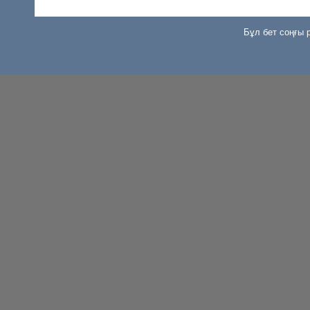
Бұл бет соңғы р