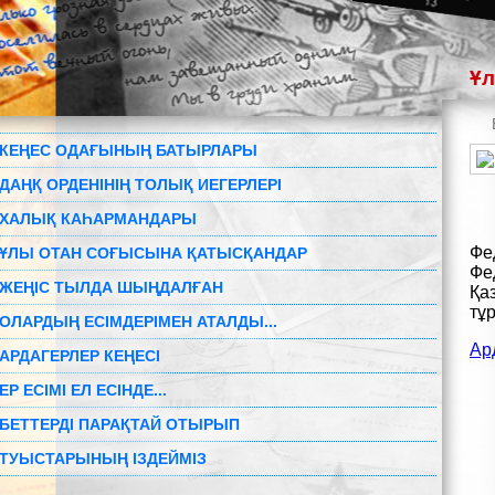
Ұл
КЕҢЕС ОДАҒЫНЫҢ БАТЫРЛАРЫ
ДАҢҚ ОРДЕНІНІҢ ТОЛЫҚ ИЕГЕРЛЕРІ
ХАЛЫҚ КАҺАРМАНДАРЫ
Фе
ҰЛЫ ОТАН СОҒЫСЫНА ҚАТЫСҚАНДАР
Фе
ЖЕҢІС ТЫЛДА ШЫҢДАЛҒАН
Қа
тұ
ОЛАРДЫҢ ЕСІМДЕРІМЕН АТАЛДЫ...
Ар
АРДАГЕРЛЕР КЕҢЕСІ
ЕР ЕСІМІ ЕЛ ЕСІНДЕ...
БЕТТЕРДІ ПАРАҚТАЙ ОТЫРЫП
ТУЫСТАРЫНЫҢ ІЗДЕЙМІЗ