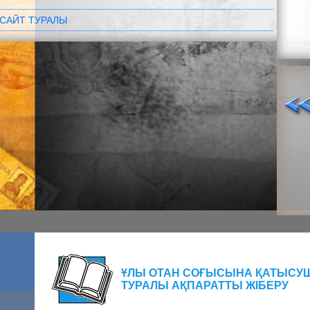
САЙТ ТУРАЛЫ
ҰЛЫ ОТАН СОҒЫСЫНА ҚАТЫСУ
ТУРАЛЫ АҚПАРАТТЫ ЖІБЕРУ