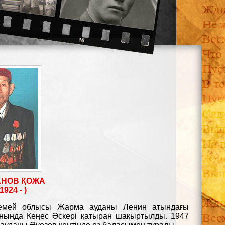
НОВ ҚОЖА
1924 - )
емей облысы Жарма ауданы Ленин атындағы
анында Кеңес Әскері қатыран шақыртылды. 1947