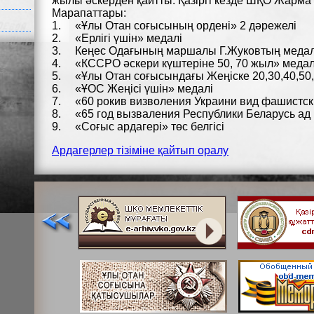
жылы әскерден қайтты. Қазіргі кезде ШҚО Жарма
Марапаттары:
1. «Ұлы Отан соғысының ордені» 2 дәрежелі
2. «Ерлігі үшін» медалі
3. Кеңес Одағының маршалы Г.Жуковтың медал
4. «КССРО әскери күштеріне 50, 70 жыл» медал
5. «Ұлы Отан соғысындағы Жеңіске 20,30,40,50
6. «ҰОС Жеңісі үшін» медалі
7. «60 рокив визволения Украини вид фашистск
8. «65 год вызваления Республики Беларусь ад
9. «Соғыс ардагері» төс белгісі
Ардагерлер тізіміне қайтып оралу