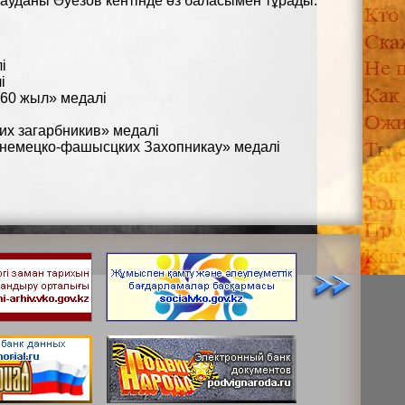
 ауданы Әуезов кентінде өз баласымен тұрады.
і
і
,60 жыл» медалі
их загарбникив» медалі
 немецко-фашысцких Захопникау» медалі