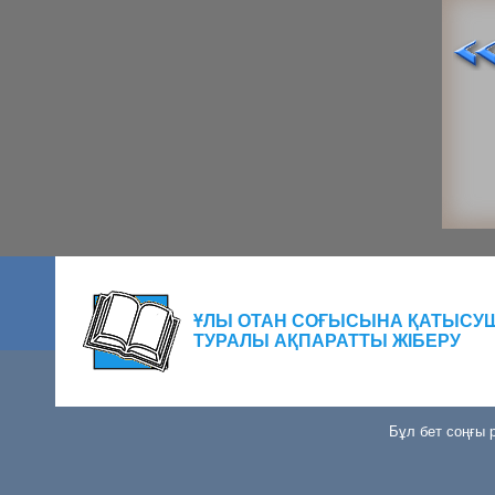
ҰЛЫ ОТАН СОҒЫСЫНА ҚАТЫСУ
ТУРАЛЫ АҚПАРАТТЫ ЖІБЕРУ
Бұл бет соңғы р