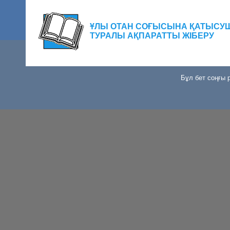
ҰЛЫ ОТАН СОҒЫСЫНА ҚАТЫСУ
ТУРАЛЫ АҚПАРАТТЫ ЖІБЕРУ
Бұл бет соңғы р