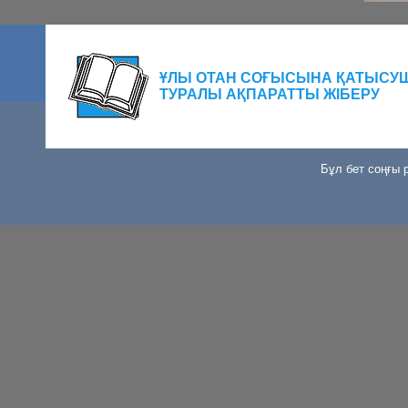
ҰЛЫ ОТАН СОҒЫСЫНА ҚАТЫСУ
ТУРАЛЫ АҚПАРАТТЫ ЖІБЕРУ
Бұл бет соңғы р