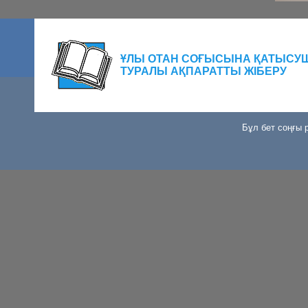
ҰЛЫ ОТАН СОҒЫСЫНА ҚАТЫСУ
ТУРАЛЫ АҚПАРАТТЫ ЖІБЕРУ
Бұл бет соңғы р