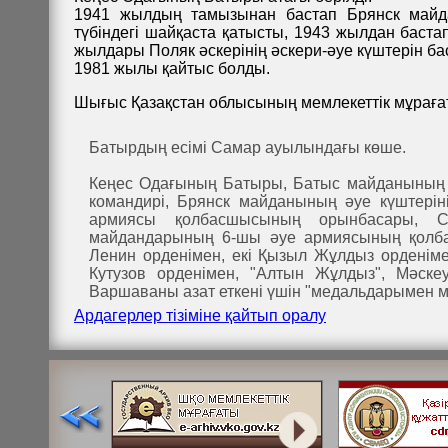
1941 жылдың тамызынан бастап Брянск майда
түбіндегі шайқаста қатысты, 1943 жылдан бас
жылдары Поляк әскерінің әскери-әуе күштерін ба
1981 жылы қайтыс болды.
Шығыс Қазақстан облысының мемлекеттік мұрағаты, 
Батырдың есімі Самар ауылындағы көше.
Кеңес Одағының Батыры, Батыс майданының
командирі, Брянск майданының әуе күштері
армиясы қолбасшысының орынбасары, Со
майдандарының 6-шы әуе армиясының қолба
Ленин орденімен, екі Қызыл Жұлдыз орденімен
Кутузов орденімен, "Алтын Жұлдыз", Мәскеу
Варшаваны азат еткені үшін "медальдарымен м
Ардагерлер тізіміне қайтып оралу