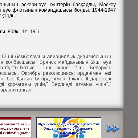
нының әскери-әуе күштерін басқарды, Мәскеу
тап әуе флотының командашысы болды, 1944-1947
сқарды.
809қ., 1т., 191і.
 13-ші бомбалаушы авиациялық дивизиясының
нің қолбасшысы, Брянск майданының 2-ші әуе
лтүстік-Батыс, 1-ші және 2-ші Беларусь
сшысы. Октябрь революциясы орденімен, екі
, бес Қызыл Ту орденімен, I және II дәрежелі
ді қорғағаны үшін," Берлинді алғаны үшін","
арапатталған.