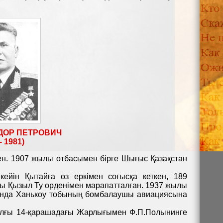
ДОР ПЕТРОВИЧ
- 1981)
ен. 1907 жылы отбасымен бірге Шығыс Қазақстан
кейін Қытайға өз еркімен соғысқа кеткен, 189
лы Қызыл Ту орденімен марапатталған. 1937 жылы
ында Ханькоу тобының бомбалаушы авиациясына
лғы 14-қарашадағы Жарлығымен Ф.П.Полынинге