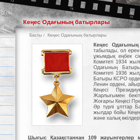
Кеңес Одағының батырлары
Басты
Кеңес Одағының батырлары
Кеңес Одағыны
табылады, ол ерен
ұжымдық еңбек сі
Комитеті 1934 жылғ
Одағының Батыр
Комитеті 1936 жыл
Батыры КСРО орден
Ленин ордені, айы
Кеңесі Презид
Жарлығымен бекі
Жоғарғы Кеңесі Пр
Әр түрлі ұлттар Б
жылдар бойы Кеңес
және халық өкілдер
Шығыс Қазақстаннан 109 жауынгерлер