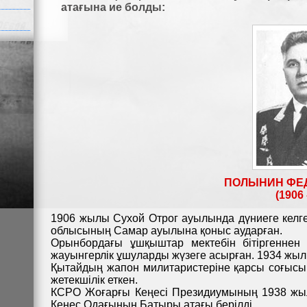
атағына ие болды:
ПОЛЫНИН ФЕ
(1906 
1906 жылы Сухой Отрог ауылында дүниеге келг
облысының Самар ауылына қоныс аударған.
Орынбордағы ұшқыштар мектебін бітіргеннен 
жауынгерлік ұшуларды жүзеге асырған. 1934 жы
Қытайдың жапон милитаристеріне қарсы соғыс
жетекшілік еткен.
КСРО Жоғарғы Кеңесі Президиумының 1938 жы
Кеңес Одағының Батыры атағы берілді.