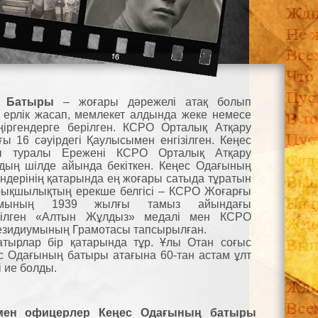
ң Батыры
– жоғары дәрежелі атақ болып
 ерлік жасап, мемлекет алдында жеке немесе
ңіргендерге берілген. КСРО Орталық Атқару
ы 16 сәуірдегі Қаулысымен енгізілген. Кеңес
ы туралы Ережені КСРО Орталық Атқару
дың шілде айында бекіткен. Кеңес Одағының
дерінің қатарында ең жоғары сатыда тұратын
рықшылықтың ерекше белгісі – КСРО Жоғарғы
иумының 1939 жылғы тамыз айындағы
тілген «Алтын Жұлдыз» медалі мен КСРО
езидиумының Грамотасы тапсырылған.
атырлар бір қатарында тұр. Ұлы Отан соғыс
 Одағының батыры атағына 60-тан астам ұлт
і ие болды.
 мен офицерлер Кеңес Одағының батыры