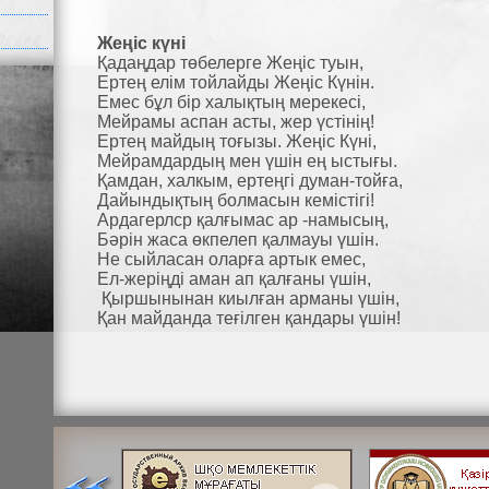
Жеңіс күні
Қадаңдар төбелерге Жеңіс туын,
Ертең елім тойлайды Жеңіс Күнін.
Емес бұл бір халықтың мерекесі,
Мейрамы аспан асты, жер үстінің!
Ертең майдың тоғызы. Жеңіс Күні,
Мейрамдардың мен үшін ең ыстығы.
Қамдан, халкым, ертеңгі думан-тойға,
Дайындықтың болмасын кемістігі!
Ардагерлср қалғымас ар -намысың,
Бәрін жаса өкпелеп қалмауы үшін.
Не сыйласан оларға артык емес,
Ел-жеріңді аман ап қалғаны үшін,
Қыршынынан киылған арманы үшін,
Қан майданда теғілген қандары үшін!