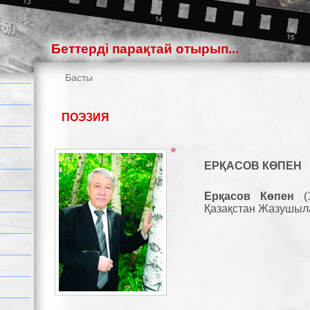
Беттерді парақтай отырып...
Басты
ПОЭЗИЯ
ЕРҚАСОВ КӨПЕН
Ерқасов Көпен
(1
Қазақстан Жазушыл