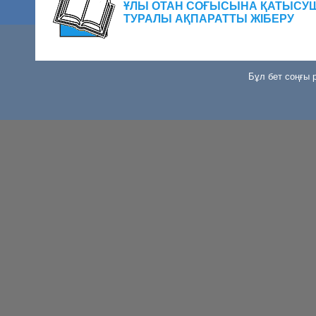
ҰЛЫ ОТАН СОҒЫСЫНА ҚАТЫСУ
ТУРАЛЫ АҚПАРАТТЫ ЖІБЕРУ
Бұл бет соңғы р