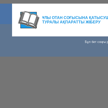
ҰЛЫ ОТАН СОҒЫСЫНА ҚАТЫСУ
ТУРАЛЫ АҚПАРАТТЫ ЖІБЕРУ
Бұл бет соңғы р