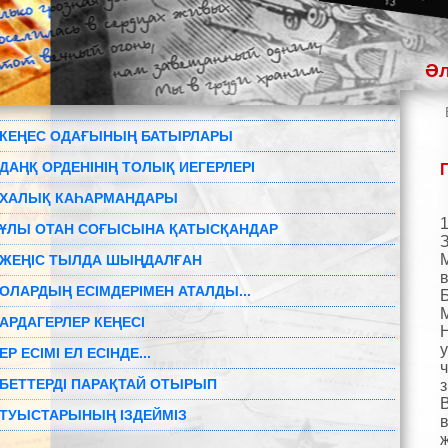
Әл
КЕҢЕС ОДАҒЫНЫҢ БАТЫРЛАРЫ
ДАҢҚ ОРДЕНІНІҢ ТОЛЫҚ ИЕГЕРЛЕРІ
ХАЛЫҚ КАҺАРМАНДАРЫ
1
ҰЛЫ ОТАН СОҒЫСЫНА ҚАТЫСҚАНДАР
ЖЕҢІС ТЫЛДА ШЫҢДАЛҒАН
ОЛАРДЫҢ ЕСІМДЕРІМЕН АТАЛДЫ...
АРДАГЕРЛЕР КЕҢЕСІ
ЕР ЕСІМІ ЕЛ ЕСІНДЕ...
ч
БЕТТЕРДІ ПАРАҚТАЙ ОТЫРЫП
з
ТУЫСТАРЫНЫҢ ІЗДЕЙМІЗ