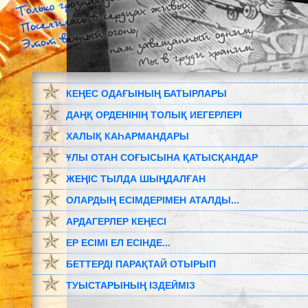
КЕҢЕС ОДАҒЫНЫҢ БАТЫРЛАРЫ
ДАҢҚ ОРДЕНІНІҢ ТОЛЫҚ ИЕГЕРЛЕРІ
ХАЛЫҚ КАҺАРМАНДАРЫ
ҰЛЫ ОТАН СОҒЫСЫНА ҚАТЫСҚАНДАР
ЖЕҢІС ТЫЛДА ШЫҢДАЛҒАН
ОЛАРДЫҢ ЕСІМДЕРІМЕН АТАЛДЫ...
АРДАГЕРЛЕР КЕҢЕСІ
ЕР ЕСІМІ ЕЛ ЕСІНДЕ...
БЕТТЕРДІ ПАРАҚТАЙ ОТЫРЫП
ТУЫСТАРЫНЫҢ ІЗДЕЙМІЗ