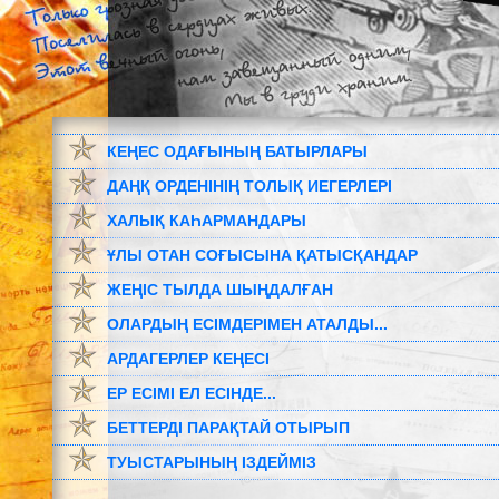
КЕҢЕС ОДАҒЫНЫҢ БАТЫРЛАРЫ
ДАҢҚ ОРДЕНІНІҢ ТОЛЫҚ ИЕГЕРЛЕРІ
ХАЛЫҚ КАҺАРМАНДАРЫ
ҰЛЫ ОТАН СОҒЫСЫНА ҚАТЫСҚАНДАР
ЖЕҢІС ТЫЛДА ШЫҢДАЛҒАН
ОЛАРДЫҢ ЕСІМДЕРІМЕН АТАЛДЫ...
АРДАГЕРЛЕР КЕҢЕСІ
ЕР ЕСІМІ ЕЛ ЕСІНДЕ...
БЕТТЕРДІ ПАРАҚТАЙ ОТЫРЫП
ТУЫСТАРЫНЫҢ ІЗДЕЙМІЗ