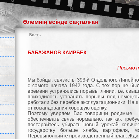
Әлемнің есінде сақталған
Басты
БАБАЖАНОВ КАИРБЕК
Письмо н
Мы бойцы, связисты 393-й Отдельного Линейн
с самого начала 1942 года. С тех пор не бы
времени устранялись порывы линии, т.е. свыше
приходилось устранять порывы под немецко
работали без перебоя эксплуатационники. Наш
от командования хорошую оценку.
Поэтому уверяем Вас товарищи родимые н
обеспечивать связь нормально, так как треб
постарайтесь убирать новый урожай количес
государству больше хлеба, картофеля, м
Перевыполняйте производственный план. Ждит