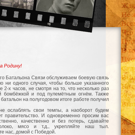
а Родину!
ого Батальона Связи обслуживаем боевую связь
ло ни одного случая, чтобы больше указанного
 2-х часов, не смотря на то, что несколько раз
й бомбёжкой и под пулемётным огнём. Также
 батальон на полугодовом итоге работе получил
е ослаблять свои темпы, а наоборот будем
ует правительство. И одновременно просим вас
твенно, качественно и без потерь, сдавайте
олоко, мясо и т.д., укрепляйте наш тыл.
е нас, домой с Победой.