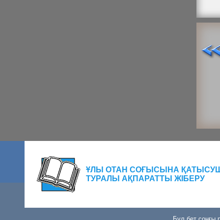
ҰЛЫ ОТАН СОҒЫСЫНА ҚАТЫСУ
ТУРАЛЫ АҚПАРАТТЫ ЖІБЕРУ
Бұл бет соңғы р