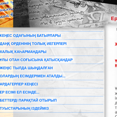
Ер
КЕҢЕС ОДАҒЫНЫҢ БАТЫРЛАРЫ
ДАҢҚ ОРДЕНІНІҢ ТОЛЫҚ ИЕГЕРЛЕРІ
ХАЛЫҚ КАҺАРМАНДАРЫ
ҰЛЫ ОТАН СОҒЫСЫНА ҚАТЫСҚАНДАР
ЖЕҢІС ТЫЛДА ШЫҢДАЛҒАН
ОЛАРДЫҢ ЕСІМДЕРІМЕН АТАЛДЫ...
АРДАГЕРЛЕР КЕҢЕСІ
ЕР ЕСІМІ ЕЛ ЕСІНДЕ...
і
БЕТТЕРДІ ПАРАҚТАЙ ОТЫРЫП
ТУЫСТАРЫНЫҢ ІЗДЕЙМІЗ