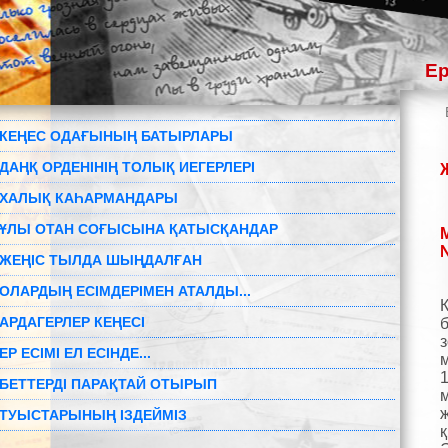
Ер
КЕҢЕС ОДАҒЫНЫҢ БАТЫРЛАРЫ
ДАҢҚ ОРДЕНІНІҢ ТОЛЫҚ ИЕГЕРЛЕРІ
ХАЛЫҚ КАҺАРМАНДАРЫ
ҰЛЫ ОТАН СОҒЫСЫНА ҚАТЫСҚАНДАР
ЖЕҢІС ТЫЛДА ШЫҢДАЛҒАН
ОЛАРДЫҢ ЕСІМДЕРІМЕН АТАЛДЫ...
АРДАГЕРЛЕР КЕҢЕСІ
з
ЕР ЕСІМІ ЕЛ ЕСІНДЕ...
1
БЕТТЕРДІ ПАРАҚТАЙ ОТЫРЫП
ТУЫСТАРЫНЫҢ ІЗДЕЙМІЗ
қ