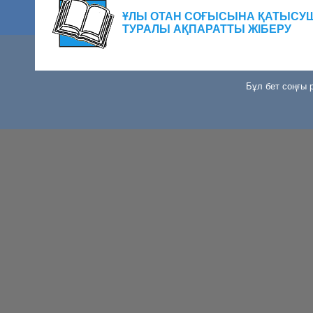
ҰЛЫ ОТАН СОҒЫСЫНА ҚАТЫСУ
ТУРАЛЫ АҚПАРАТТЫ ЖІБЕРУ
Бұл бет соңғы р