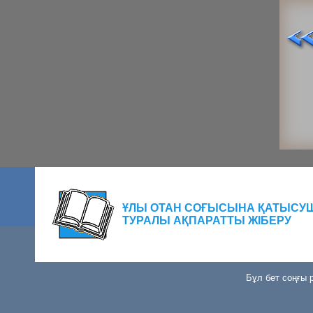
ҰЛЫ ОТАН СОҒЫСЫНА ҚАТЫСУ
ТУРАЛЫ АҚПАРАТТЫ ЖІБЕРУ
Бұл бет соңғы р