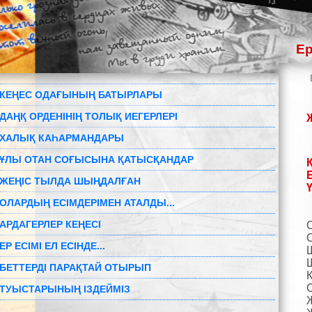
Ер
КЕҢЕС ОДАҒЫНЫҢ БАТЫРЛАРЫ
ДАҢҚ ОРДЕНІНІҢ ТОЛЫҚ ИЕГЕРЛЕРІ
ХАЛЫҚ КАҺАРМАНДАРЫ
ҰЛЫ ОТАН СОҒЫСЫНА ҚАТЫСҚАНДАР
ЖЕҢІС ТЫЛДА ШЫҢДАЛҒАН
ОЛАРДЫҢ ЕСІМДЕРІМЕН АТАЛДЫ...
АРДАГЕРЛЕР КЕҢЕСІ
C
C
ЕР ЕСІМІ ЕЛ ЕСІНДЕ...
БЕТТЕРДІ ПАРАҚТАЙ ОТЫРЫП
С
ТУЫСТАРЫНЫҢ ІЗДЕЙМІЗ