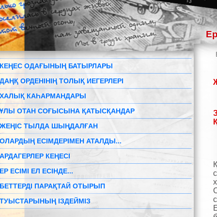
Ер
КЕҢЕС ОДАҒЫНЫҢ БАТЫРЛАРЫ
ДАҢҚ ОРДЕНІНІҢ ТОЛЫҚ ИЕГЕРЛЕРІ
ХАЛЫҚ КАҺАРМАНДАРЫ
ҰЛЫ ОТАН СОҒЫСЫНА ҚАТЫСҚАНДАР
ЖЕҢІС ТЫЛДА ШЫҢДАЛҒАН
ОЛАРДЫҢ ЕСІМДЕРІМЕН АТАЛДЫ...
АРДАГЕРЛЕР КЕҢЕСІ
ЕР ЕСІМІ ЕЛ ЕСІНДЕ...
с
БЕТТЕРДІ ПАРАҚТАЙ ОТЫРЫП
ТУЫСТАРЫНЫҢ ІЗДЕЙМІЗ