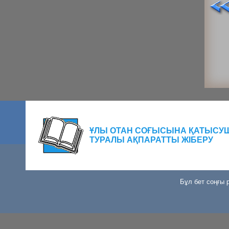
ҰЛЫ ОТАН СОҒЫСЫНА ҚАТЫСУ
ТУРАЛЫ АҚПАРАТТЫ ЖІБЕРУ
Бұл бет соңғы р