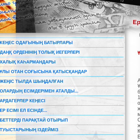
Ер
КЕҢЕС ОДАҒЫНЫҢ БАТЫРЛАРЫ
ДАҢҚ ОРДЕНІНІҢ ТОЛЫҚ ИЕГЕРЛЕРІ
ХАЛЫҚ КАҺАРМАНДАРЫ
ҰЛЫ ОТАН СОҒЫСЫНА ҚАТЫСҚАНДАР
ЖЕҢІС ТЫЛДА ШЫҢДАЛҒАН
ОЛАРДЫҢ ЕСІМДЕРІМЕН АТАЛДЫ...
б
АРДАГЕРЛЕР КЕҢЕСІ
ЕР ЕСІМІ ЕЛ ЕСІНДЕ...
БЕТТЕРДІ ПАРАҚТАЙ ОТЫРЫП
ТУЫСТАРЫНЫҢ ІЗДЕЙМІЗ