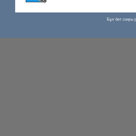
Бұл бет соңғы р