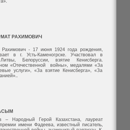
а».
РМАТ РАХИМОВИЧ
 Рахимович - 17 июня 1924 года рождения,
ает в г. Усть-Каменогрске. Участвовал в
Литвы, Белоруссии, взятие Кенисберга.
ном «Отечественной войны», медалями «За
евые услуги», «За взятие Кенисберга», «За
анией»..
АСЫМ
в – Народный Герой Казахстана, лауреат
премии имени Фадеева, известный писатель,
течественной войны, знаменитый партизан. К.