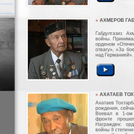
АХМЕРОВ ГАБ
Габдулгазиз Ах
войны. Принимал
орденом «Отечес
отвагу», «За бо
над Германией». 
АХАТАЕВ ТОХ
Ахатаев Тохтарб
рождения, сейча
Воевал в 1-ом
фронте прошел
Награжден: ор
войны II степен