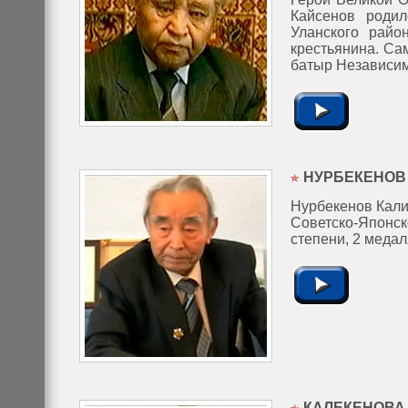
Кайсенов роди
Уланского райо
крестьянина. С
батыр Независим
НУРБЕКЕНОВ
Нурбекенов Кали
Советско-Япон
степени, 2 медал
КАЛЕКЕНОВА