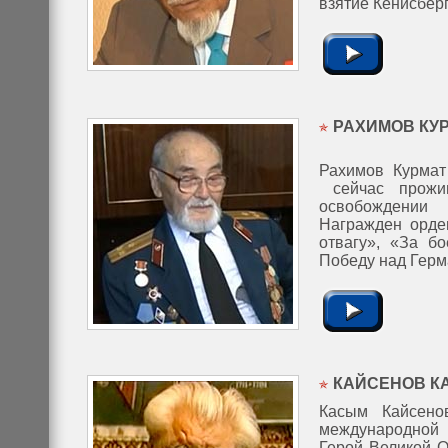
взятие Кенисберг
РАХИМОВ КУ
Рахимов Курмат
сейчас прожив
освобождении 
Награжден орде
отвагу», «За бо
Победу над Герм
КАЙСЕНОВ К
Касым Кайсено
международной 
Герой Великой О