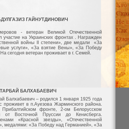
ДУЛГАЗИЗ ГАЙНУТДИНОВИЧ
меровов - ветеран Великой Отечественной
 участие на Украинских фронтах . Награжден
твенной войны II степени», две медали «За
евые услуги», «За взятие Вены», «За Победу
На сегодня ветеран проживает в г. Семей.
ТАРБАЙ БАЛХАБАЕВИЧ
ай Балхабаевич – родился 1 января 1925 года
с проживет в п.Ауезова Жарминского района.
 Прибалтийском фронте, 2-ом Белорусском
 от Восточной Пруссии до Кенисберга.
денами «Красной звезды», «Отечественной
и», медалями: «За Победу над Германией», «За