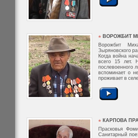
ВОРОЖБИТ М
Ворожбит Мих
Зыряновского ра
Когда война нач
всего 15 лет.
послевоенного л
вспоминает о не
проживает в сел
КАРПОВА ПР
Прасковья Фоми
Санитарный поез