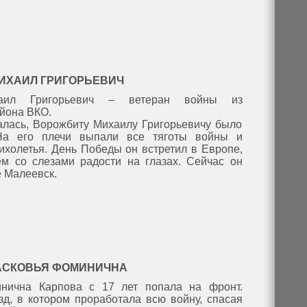
ИХАИЛ ГРИГОРЬЕВИЧ
аил Григорьевич – ветеран войны из
йона ВКО.
алась, Ворожбиту Михаилу Григорьевичу было
 На его плечи выпали все тяготы войны и
ихолетья. День Победы он встретил в Европе,
м со слезами радости на глазах. Сейчас он
е Малеевск.
АСКОВЬЯ ФОМИНИЧНА
нична Карпова с 17 лет попала на фронт.
д, в котором проработала всю войну, спасая