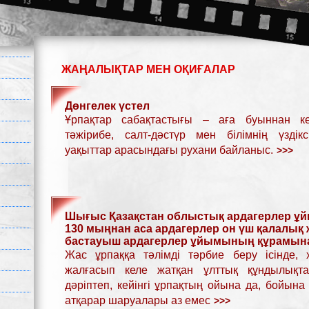
ЖАҢАЛЫҚТАР МЕН ОҚИҒАЛАР
Дөнгелек үстел
Ұрпақтар сабақтастығы – аға буыннан кей
тәжірибе, салт-дәстүр мен білімнің үздіксі
уақыттар арасындағы рухани байланыс.
Шығыс Қазақстан облыстық ардагерлер ұй
130 мыңнан аса ардагерлер он үш қалалық 
бастауыш ардагерлер ұйымының құрамына 
Жас ұрпаққа тәлімді тәрбие беру ісінде,
жалғасып келе жатқан ұлттық құндылықта
дәріптеп, кейінгі ұрпақтың ойына да, бойына 
атқарар шаруалары аз емес