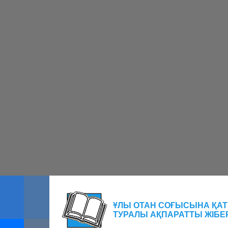
ҰЛЫ ОТАН СОҒЫСЫНА Қ
ТУРАЛЫ АҚПАРАТТЫ ЖІБЕ