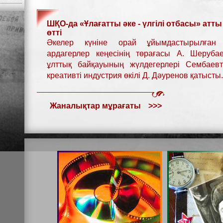
ШҚО-да «Ұлағатты әке - үлгілі отбасы» атт
өтті
Әкелер күніне орай ұйымдастырылған 
ардагерлер кеңесінің төрағасы А. Шеруба
ұлттық байқауының жүлдегерлері Сембаевт
креативті индустрия өкілі Д. Дәуренов қатысты.
Жаналықтар мұрағаты