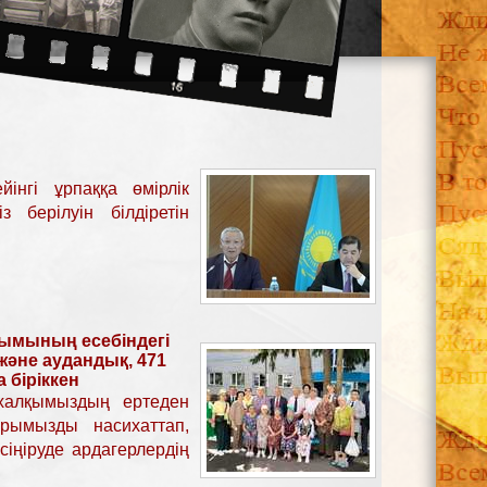
інгі ұрпаққа өмірлік
з берілуін білдіретін
ымының есебіндегі
және аудандық, 471
біріккен
 халқымыздың ертеден
рымызды насихаттап,
сіңіруде ардагерлердің