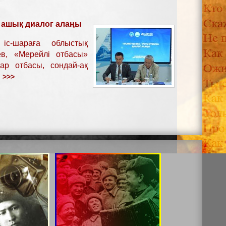
ы ашық диалог алаңы
іс-шараға облыстық
ев, «Мерейлі отбасы»
ар отбасы, сондай-ақ